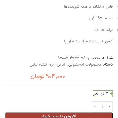
قابل استفاده با همه شوینده‌ها
حجم: 195 گرم
برند: Lenor
کشور تولیدکننده: اتحادیه اروپا
شناسه محصول:
8700216732178
دسته:
محصولات لباسشویی
,
لباس
,
نرم کننده لباس
904,000
تومان
3 در انبار
افزودن به سبد خرید