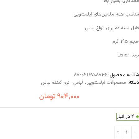
ماندگاری بسیار بالا
مناسب همه ماشین‌های لباسشویی
قابل استفاده برای انواع لباس
حجم 195 گرم
برند: Lenor
شناسه محصول:
8700216708746
دسته:
محصولات لباسشویی
,
لباس
,
نرم کننده لباس
904,000
تومان
2 در انبار