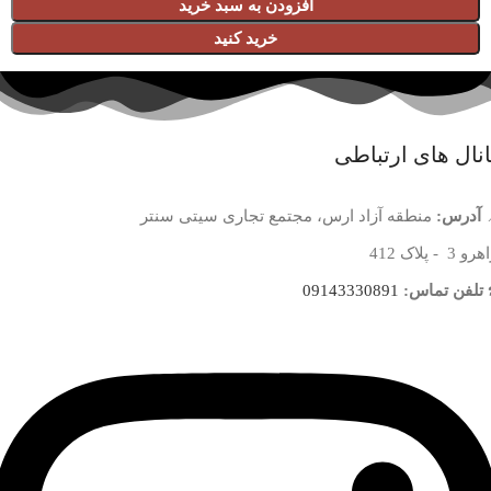
افزودن به سبد خرید
خرید کنید
نال های ارتباطی
آدرس:
منطقه آزاد ارس، مجتمع تجاری سیتی سنتر
 3 - پلاک 412
تلفن تماس:
09143330891