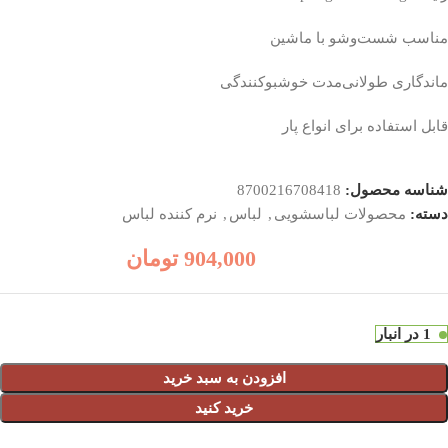
مناسب شست‌وشو با ماشین
ماندگاری طولانی‌مدت خوشبوکنندگی
قابل استفاده برای انواع پار
شناسه محصول:
8700216708418
دسته:
محصولات لباسشویی
,
لباس
,
نرم کننده لباس
904,000
تومان
1 در انبار
افزودن به سبد خرید
خرید کنید