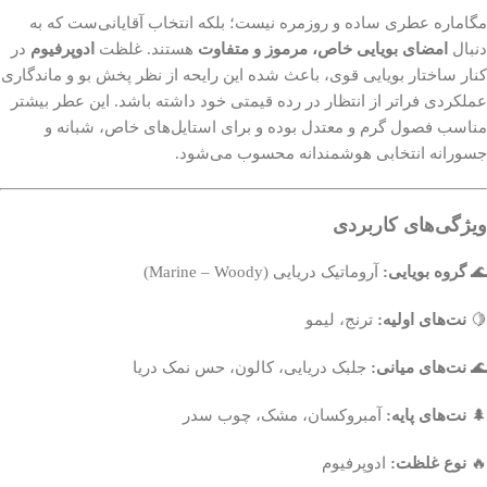
مگاماره عطری ساده و روزمره نیست؛ بلکه انتخاب آقایانی‌ست که به
دنبال
امضای بویایی خاص، مرموز و متفاوت
هستند. غلظت
ادوپرفیوم
در
کنار ساختار بویایی قوی، باعث شده این رایحه از نظر پخش بو و ماندگاری
عملکردی فراتر از انتظار در رده قیمتی خود داشته باشد. این عطر بیشتر
مناسب فصول گرم و معتدل بوده و برای استایل‌های خاص، شبانه و
جسورانه انتخابی هوشمندانه محسوب می‌شود.
ویژگی‌های کاربردی
🌊
گروه بویایی:
آروماتیک دریایی (Marine – Woody)
🍋
نت‌های اولیه:
ترنج، لیمو
🌊
نت‌های میانی:
جلبک دریایی، کالون، حس نمک دریا
🌲
نت‌های پایه:
آمبروکسان، مشک، چوب سدر
🔥
نوع غلظت:
ادوپرفیوم