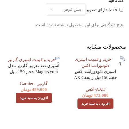
دیدگاهها
فقط دارای تصویر
هیچ دیدگاهی برای این محصول نوشته نشده است.
محصولات مشابه
اسپری ضد تعریق گارنیر مدل
اسپری دئودورانت اکس
Magnezyum حجم 150 میل
حجم150میل رایحه AXE
LEATHER AND COOKIES
گارنیر - Garnier
489,000
تومان
473,000
تومان
افزودن به سبد خرید
افزودن به سبد خرید