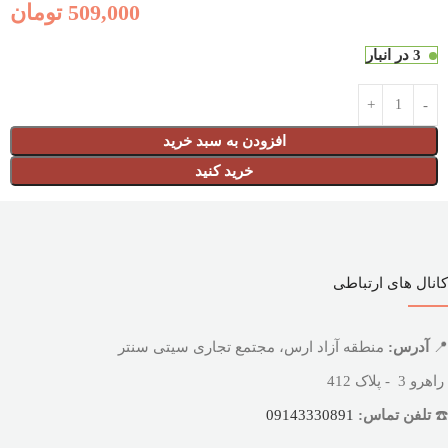
509,000
تومان
3 در انبار
افزودن به سبد خرید
خرید کنید
کانال های ارتباطی
📍
آدرس:
منطقه آزاد ارس، مجتمع تجاری سیتی سنتر
راهرو 3 - پلاک 412
☎️
تلفن تماس:
09143330891