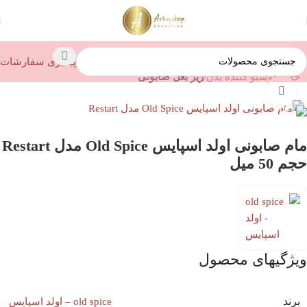
پیگیری سفارشات
خانه
خوشبو کننده بدن
زیر بغل صابونی
بزرگنمایی تصویر
مام صابونی اولد اسپایس Old Spice مدل Restart
حجم 50 میل
ویژگیهای محصول
برند
old spice – اولد اسپایس