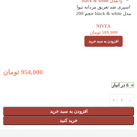
اسپری ضد تعریق مردانه نیوا
مدل black & white حجم 200
میل
NIVEA
589,000
تومان
افزودن به سبد خرید
954,000
تومان
6 در انبار
افزودن به سبد خرید
خرید کنید