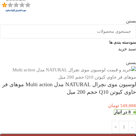
بستن
منو
دسته بندی ها
سبد خرید
بستن
لوسیون موی نچرال NATURAL مدل Multi action موهای فر
حاوی کیوتن Q10 حجم 200 میل
549,000
تومان
8 در انبار