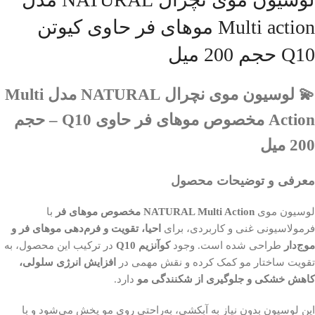
Multi action موهای فر حاوی کیوتن
Q10 حجم 200 میل
💫 لوسیون موی نچرال NATURAL مدل Multi
Action مخصوص موهای فر حاوی Q10 – حجم
200 میل
معرفی و توضیحات محصول
لوسیون موی
NATURAL Multi Action مخصوص موهای فر
با
فرمولاسیونی غنی و کاربردی، برای
احیا، تقویت و فرم‌دهی موهای فر و
موج‌دار
طراحی شده است. وجود
کوآنزیم Q10
در ترکیب این محصول، به
تقویت ساختار مو کمک کرده و نقش مهمی در
افزایش انرژی سلولی،
کاهش خشکی و جلوگیری از شکنندگی مو
دارد.
این لوسیون بدون نیاز به آبکشی، به‌راحتی روی مو پخش می‌شود و با