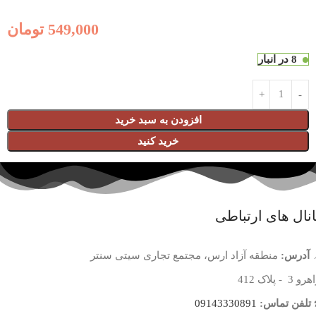
549,000
تومان
8 در انبار
افزودن به سبد خرید
خرید کنید
نال های ارتباطی
آدرس:
منطقه آزاد ارس، مجتمع تجاری سیتی سنتر
 3 - پلاک 412
تلفن تماس:
09143330891