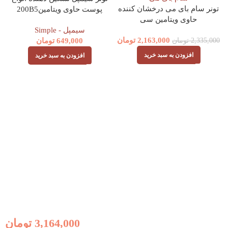
تونر سام بای می درخشان کننده
پوست حاوی ویتامین200B5
حاوی ویتامین سی
میلSimple facial toner
گالاکتومایسس حجم 200
سیمپل - Simple
2,163,000
تومان
2,335,000
تومان
میلSOMEBYMI
649,000
تومان
GALACTOMYCES PURE
افزودن به سبد خرید
افزودن به سبد خرید
VITAMIN C GLOW TONER
ت
3,164,000
تومان