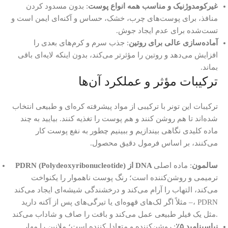
غیرکومدوژنیک و مناسب همه انواع پوست
: بدون مسدود کردن
منافذ، برای پوست‌های چرب، خشک، حساس و آکنه‌ای ایمن است و
تست‌شده برای عدم ایجاد جوش.
آماده‌سازی عالی برای روتین
: جذب سرم و کرم‌های بعدی را
افزایش می‌دهد و روتین را مؤثرتر می‌کند، بدون اینکه لایه‌ای باقی
بماند.
ترکیبات مؤثر و عملکرد آن‌ها
ترکیبات این تونر با ترکیبی از مواد پیشرفته کره‌ای و طبیعی انتخاب
شده‌اند تا هم روشن کنند و هم پوست را تغذیه کنند. بیایید به چند
ماده کلیدی نگاهی بیندازیم و ببینیم چطور به نفع پوست کار
می‌کنند، بر اساس فرمول دقیق محصول.
PDRN (Polydeoxyribonucleotide) از DNA سالمون
: ماده اصلی
ترمیمی و روشن‌کننده است؛ رنگ پوست ناهموار را یکنواخت
می‌کند، التهاب را آرام می‌کند و درخشندگی شیشه‌ای ایجاد می‌کند
– مثلاً اگر لک‌های قهوه‌ای یا تیرگی‌های پس از آکنه دارید، PDRN
مثل یک فیلر طبیعی عمل می‌کند و بافت را صاف و شاداب می‌کند.
نیاسینامید ۵٪
: روشن‌کننده و متعادل‌کننده است؛ ملانین را مهار