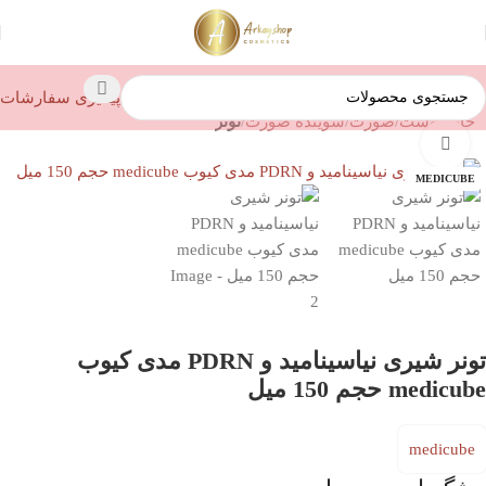
پیگیری سفارشات
خانه
پوست
صورت
شوینده صورت
تونر
بزرگنمایی تصویر
MEDICUBE
تونر شیری نیاسینامید و PDRN مدی کیوب
medicube حجم 150 میل
medicube