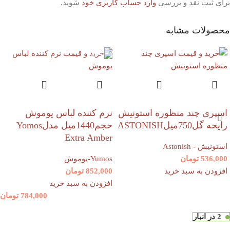
برای ثبت نقد و بررسی
وارد حساب کاربری خود
شوید.
محصولات مشابه
اسپری چند منظوره استونیش
نرم کننده لباس یوموش
رایحه گل750میلASTONISH
حجم1440میل مدلYomos
Extra Amber
استونیش - Astonish
536,000
تومان
Yumos-یوموش
افزودن به سبد خرید
852,000
تومان
افزودن به سبد خرید
784,000
تومان
2 در انبار