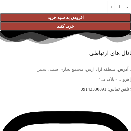
افزودن به سبد خرید
خرید کنید
نال های ارتباطی
آدرس:
منطقه آزاد ارس، مجتمع تجاری سیتی سنتر
 3 - پلاک 412
تلفن تماس:
09143330891