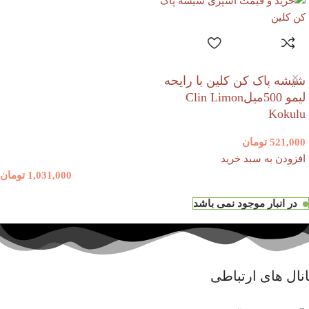
شیشه پاک کن کلین با رایحه
لیمو 500میلClin Limon
Kokulu
521,000
تومان
افزودن به سبد خرید
1,031,000
تومان
در انبار موجود نمی باشد
نال های ارتباطی