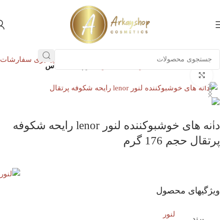
پیگیری سفارشات
خانه
بهداشت خانه
محصولات لباسشویی
نرم کننده لباس
بزرگنمایی تصویر
ناموجود
دانه های خوشبوکننده لنور lenor رایحه شکوفه
پرتقال حجم 176 گرم
ویژگیهای محصول
لنور
برند