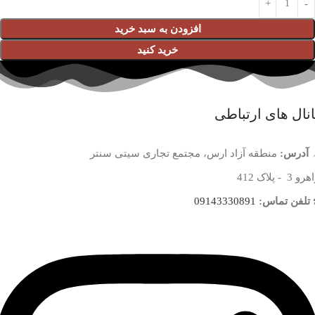
افزودن به سبد خرید
خرید کنید
نال های ارتباطی
آدرس:
منطقه آزاد ارس، مجتمع تجاری سیتی سنتر
 3 - پلاک 412
تلفن تماس:
09143330891