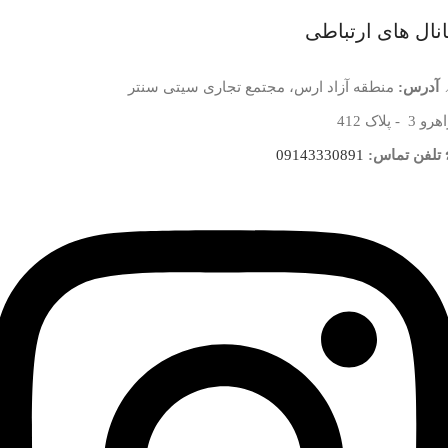
نال های ارتباطی
آدرس:
منطقه آزاد ارس، مجتمع تجاری سیتی سنتر
 3 - پلاک 412
تلفن تماس:
09143330891