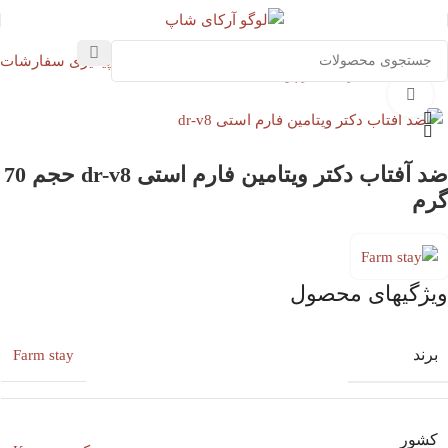
پیگیری سفارشات
خانه
پوست
مراقبت از پوست
ضد آفتاب
بزرگنمایی تصویر
ضد آفتاب دکتر ویتامین فارم استی dr-v8 حجم 70
گرم
ویژگیهای محصول
برند
Farm stay
کشور