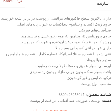
کره – Korea
سازنده
دارای بالاترین سطح فاکتورهای مراقبتی از پوست در برابر اشعه خورشید
حاوی زینک اکساید و تیتانیوم دی‌اکساید به عنوان پایه‌های اصلی
ضدآفتاب‌های فیزیکی
حاوی پروویتامین E، ویتامین C، موم زنبورعسل و نیاسینامید
روشن‌کننده، تغذیه‌کننده، درخشان‌کننده و تقویت‌کننده پوست
دارای خواص آنتی‌اکسیدانی بسیار بالا
غنی شده با عصاره سنتلا آسیاتیکا، عصاره کاملیا، عصاره هاماملیس و
سدیم هیالورونات
آبرسانی بسیار عمیق و حفظ طولانی‌مدت رطوبت
بافت بسیار سبک، بدون چربی مازاد و بدون رد سفیدی
ترکیبات ایمن و غیر کومدون‌زا
مناسب انواع پوست
شناسه محصول:
8809426958047
دسته:
پوست
,
صورت
,
ضد آفتاب
,
مراقبت از پوست