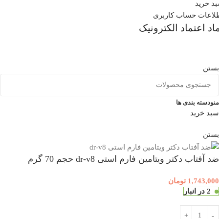
د خرید
لاعات حساب کاربری
اد اعتماد الکترونیک
بستن
منو
دسته بندی ها
سبد خرید
بستن
ضد آفتاب دکتر ویتامین فارم استی dr-v8 حجم 70 گرم
1,743,000
تومان
2 در انبار