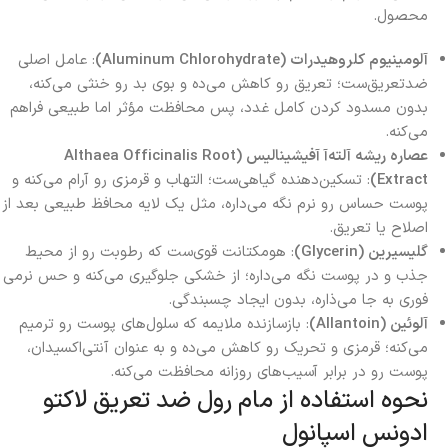
محصول.
آلومینیوم کلروهیدرات (Aluminum Chlorohydrate)
: عامل اصلی
ضدتعریق‌ست؛ تعریق رو کاهش می‌ده و بوی بد رو خنثی می‌کنه،
بدون مسدود کردن کامل غدد، پس محافظت مؤثر اما طبیعی فراهم
می‌کنه.
عصاره ریشه آلته‌آ آفیشینالیس (Althaea Officinalis Root
Extract)
: تسکین‌دهنده گیاهی‌ست؛ التهاب و قرمزی رو آرام می‌کنه و
پوست حساس رو نرم نگه می‌داره، مثل یک لایه محافظ طبیعی بعد از
اصلاح یا تعریق.
گلیسیرین (Glycerin)
: هومکتانت قوی‌ست که رطوبت رو از محیط
جذب و در پوست نگه می‌داره؛ از خشکی جلوگیری می‌کنه و حس نرمی
فوری به جا می‌ذاره، بدون ایجاد چسبندگی.
آلوئین (Allantoin)
: بازسازنده ملایمه که سلول‌های پوست رو ترمیم
می‌کنه؛ قرمزی و تحریک رو کاهش می‌ده و به عنوان آنتی‌اکسیدان،
پوست رو در برابر آسیب‌های روزانه محافظت می‌کنه.
نحوه استفاده از مام رول ضد تعریق لاکتو
ادونس اسپانول