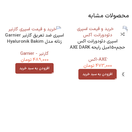
محصولات مشابه
اسپری ضد تعریق گارنیر Garnier
اسپری دئودورانت اکس
زنانه مدل Hyaluronik Bakim
حجم150میل رایحه AXE DARK
حجم 150
گارنیر - Garnier
TEMPTATION
489,000
تومان
473,000
تومان
افزودن به سبد خرید
افزودن به سبد خرید