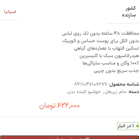
کشور
اسپانیا
سازنده
محافظت ۴۸ ساعته بدون لک روی لباس
بدون الکل برای پوست حساس و آتوپیک
تسکین التهاب با عصاره‌های گیاهی
هیدراتاسیون سبک با گلیسیرین
۱۰۰٪ وگان و مناسب سلیاکی‌ها
جذب سریع بدون چربی
شناسه محصول:
8411047108277
دسته:
مام زیربغل
,
خوشبو کننده بدن
622,000
تومان
1 در انبار