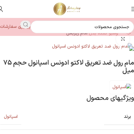
پیگیری سفارشات
خانه
خوشبو کننده بدن
مام زیربغل
بزرگنمایی تصویر
مام رول ضد تعریق لاکتو ادونس اسپانول حجم 75
میل
ویژگیهای محصول
برند
اسپانول