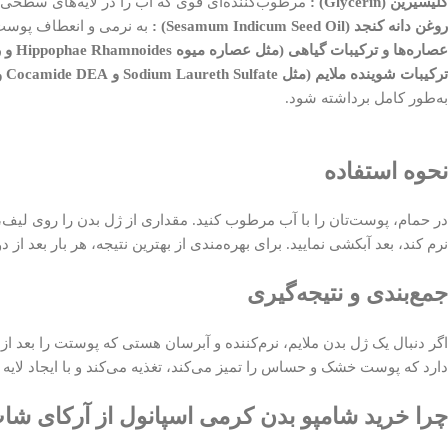
گلیسیرین (Glycerin) :
مرطوب‌کننده‌ای قوی که آب را در لایه‌های سطحی پ
روغن دانه کنجد (Sesamum Indicum Seed Oil) :
به نرمی و انعطاف پوست 
عصاره‌ها و ترکیبات گیاهی (مثل عصاره میوه Hippophae Rhamnoides و ریشه Rheum Rhaponticum) :
ترکیبات شوینده ملایم (مثل Sodium Laureth Sulfate و Cocamide DEA و Lauryl Glucoside و …) :
به‌طور کامل برداشته شود.
نحوه استفاده
در حمام، پوست‌تان را با آب مرطوب کنید. مقداری از ژل بدن را روی لیف، ا
نرم کند، بعد آبکشی نمایید. برای بهره‌مندی از بهترین نتیجه، هر بار بعد
جمع‌بندی و نتیجه‌گیری
دارد که پوست خشک و حساس را تمیز می‌کند، تغذیه می‌کند و با ایجاد لای
چرا خرید شامپو بدن کرمی اسپانول از آرکای شا