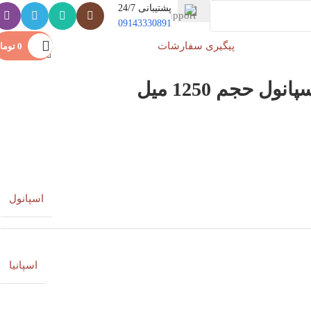
پشتیبانی 24/7
09143330891
پیگیری سفارشات
ورود / ثبت نام
0
توما
ل حجم 1250 میل
اسپانول
اسپانیا