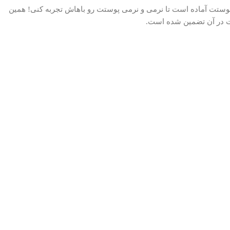
روز ژل بدن Creamy Gel ۱۲۵۰ میل اسپانول رو به سبدت اضافه کن. پوستت آماده است تا نرمی و نرمی پوستت رو باهاش تجربه کنی! همین
ات در آن تضمین شده است.