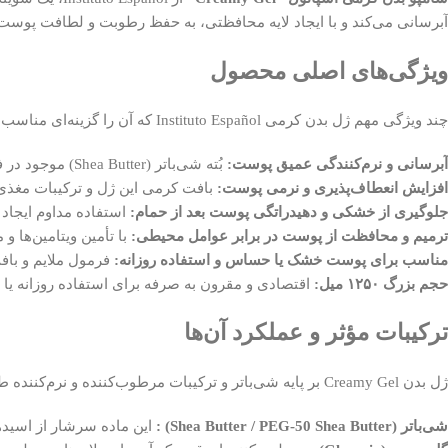
آبرسانی می‌کند و با ایجاد لایه محافظتی، به حفظ رطوبت و لطافت پوست 
ویژگی‌های اصلی محصول
چند ویژگی مهم ژل بدن کرمی Instituto Español که آن را گزینه‌ای مناسب برای مراقبت روزمره پوست می‌کند:
آبرسانی و نرم‌کنندگی عمیق پوست:
بُته شی‌باتر (Shea Butter) موجود در فرمول کمک می‌کند پوست بعد از شست‌وشو نرم، لطیف و مرطوب باقی بماند.
افزایش انعطاف‌پذیری و نرمی پوست:
بافت کرمی این ژل و ترکیبات مغذی 
جلوگیری از خشکی و دهیدراتگی پوست بعد از حمام:
استفاده مداوم ایجاد
ترمیم و محافظت از پوست در برابر عوامل محیطی:
با تأمین ویتامین‌ها
مناسب برای پوست خشک یا حساس و استفاده روزانه:
فرمول ملایم و باف
حجم بزرگ ۱۲۵۰ میل:
اقتصادی و مقرون به صرفه برای استفاده روزانه یا
ترکیبات مؤثر و عملکرد آن‌ها
ژل بدن Creamy Gel بر پایه شی‌باتر و ترکیبات مرطوب‌کننده و نرم‌کننده طراحی شده که هر کدام نقش مخصوص دارند:
شی‌باتر (Shea Butter / PEG-50 Shea Butter) :
این ماده سرشار از اسیده