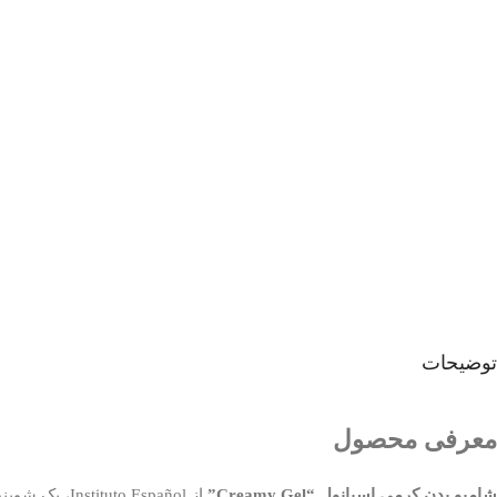
توضیحات
معرفی محصول
شامپو بدن کرمی اسپانول “Creamy Gel”
از  Español