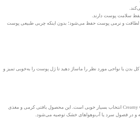
کند.
فظ سلامت پوست دارند.
ال لطافت و نرمی پوست حفظ می‌شود؛ بدون اینکه چربی طبیعی پوست
ل بدن یا نواحی مورد نظر را ماساژ دهید تا ژل پوست را به‌خوبی تمیز و
اگر دنبال یک ژل بدن ملایم، نرم‌کننده و آبرسان هستی که پوستت را بعد از حمام نرم، لطیف، مرطوب و انعطاف‌پذیر نگه دارد ، Creamy Gel Instituto Español انتخاب بسیار خوبی است. این محصول بافتی کرمی و مغذی
انه و در فصول سرد یا آب‌وهواهای خشک توصیه می‌شود.