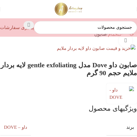
پیگیری سفارشات
خانه
استحمام
صابون
بزرگنمایی تصویر
صابون داو Dove مدل gentle exfoliating لایه بردار
ملایم حجم 90 گرم
ویژگیهای محصول
برند
داو – DOVE