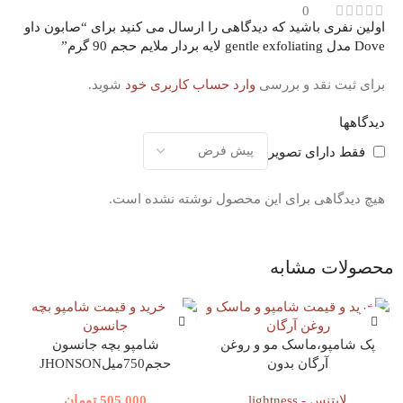
0
اولین نفری باشید که دیدگاهی را ارسال می کنید برای “صابون داو
Dove مدل gentle exfoliating لایه بردار ملایم حجم 90 گرم”
برای ثبت نقد و بررسی
وارد حساب کاربری خود
شوید.
دیدگاهها
فقط دارای تصویر
هیچ دیدگاهی برای این محصول نوشته نشده است.
محصولات مشابه
پک شامپو،ماسک مو و روغن
شامپو بچه جانسون
آرگان بدون
حجم750میلJHONSON
سولفات(900میل+1000میل+100
لایتنس - lightness
505,000
تومان
میل)