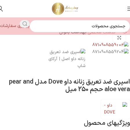
پیگیری سفارشات
خانه
بهداشت شخصی
بهداشت بانوان
بزرگنمایی تصویر
اسپری ضد تعریق زنانه داو Dove مدل pear and
aloe vera حجم 250 میل
ویژگیهای محصول