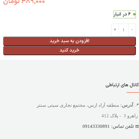
489,000
تومان
6 در انبار
افزودن به سبد خرید
خرید کنید
کانال های ارتباطی
📍
آدرس:
منطقه آزاد ارس، مجتمع تجاری سیتی سنتر
راهرو 3 - پلاک 412
☎️
تلفن تماس:
09143330891