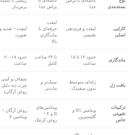
نوع
کاسه‌ای با براش
کاسه‌ای با
ریملی با اپلیکات
بسته‌بندی
جدا
براش جدا
برس‌دار
لیفت
کارایی
لیفت و فرم‌دهی
حرفه‌ای با
لیفت + تغذیه و
اصلی
طبیعی
ماندگاری
تقویت
بالا
حدود ۱۲ تا ۱۸
تا ۲۴ ساعت
حدود ۱۸–۲۰
ماندگاری
ساعت
کامل
ساعت
شفاف و کمی
ژله‌ای متوسط،
سبک‌تر و
بافت ژل
چرب (به دلیل
بدون سفیدک
مات‌تر
روغن آرگان)
ترکیبات
ویتامین‌های
ویتامین B5 و
روغن آرگان +
تقویتی
B و E +
گلیسیرین
ویتامین E
خاص
روغن کرچک