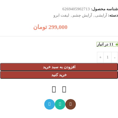
شناسه محصول:
6269405902713
دسته:
آرایشی
,
آرایش چشم
,
لیفت ابرو
299,000
تومان
11 در انبار
افزودن به سبد خرید
خرید کنید