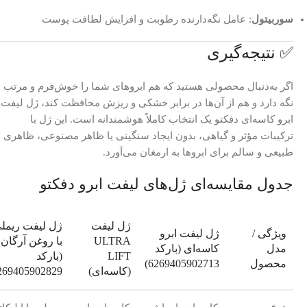
سوربیتول
: عامل نگه‌دارنده رطوبت و افزایش لطافت پوست
✅ نتیجه‌گیری
اگر به‌دنبال محصولی هستید که هم ابروهای شما را خوش‌فرم و مرتب
نگه دارد و هم از آن‌ها در برابر خشکی و ریزش محافظت کند، ژل لیفت
ابرو کاسه‌ای دفکتو یک انتخاب کاملاً هوشمندانه است. این ژل با
ترکیبات مؤثر و گیاهی، بدون ایجاد سنگینی یا ظاهر مصنوعی، ظاهری
طبیعی و سالم برای ابروها به ارمغان می‌آورد.
جدول مقایسه‌ای ژل‌های لیفت ابرو دفکتو
ژل لیفت
ژل لیفت ریمل
ویژگی /
ژل لیفت ابرو
ULTRA
با روغن آرگان
مدل
کاسه‌ای (بارکد
LIFT
(بارکد
محصول
6269405902713)
(کاسه‌ای)
269405902829)