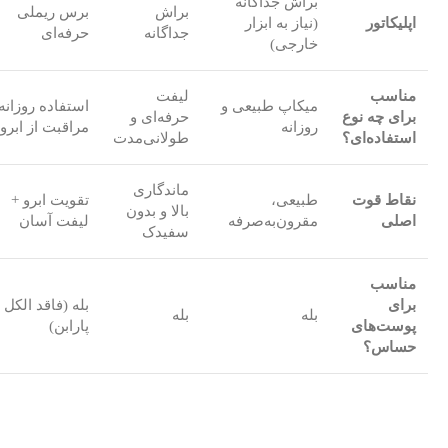
براش جداگانه
براش
برس ریملی
اپلیکاتور
(نیاز به ابزار
جداگانه
حرفه‌ای
خارجی)
مناسب
لیفت
میکاپ طبیعی و
استفاده روزانه
برای چه نوع
حرفه‌ای و
روزانه
مراقبت از ابرو
استفاده‌ای؟
طولانی‌مدت
ماندگاری
نقاط قوت
طبیعی،
تقویت ابرو +
بالا و بدون
اصلی
مقرون‌به‌صرفه
لیفت آسان
سفیدک
مناسب
برای
بله (فاقد الکل 
بله
بله
پوست‌های
پارابن)
حساس؟