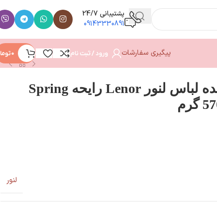
پشتیبانی 24/7
09143330891
پیگیری سفارشات
ورود / ثبت نام
0
توما
دانه های خوشبو کننده لباس لنور Lenor رایحه Spring
لنور