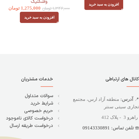
واشکنیگ
افزودن به سبد خرید
1,346,000
تومان
1,275,000
تومان
افزودن به سبد خرید
کانال های ارتباطی
خدمات مشتریان
سوالات متداول
📍
آدرس:
منطقه آزاد ارس، مجتمع
شرایط خرید
تجاری سیتی سنتر
حریم خصوصی
راهرو 3 - پلاک 412
درخواست کالای ناموجود
درخواست طریقه ارسال
☎️
تلفن تماس:
09143330891