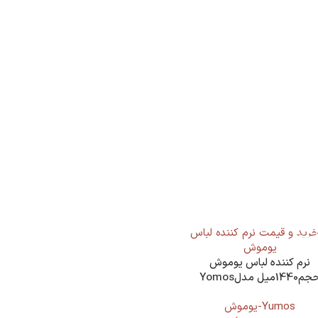
نرم کننده لباس یوموش
حجم1440میل مدلYomos
Extra Amber
Yumos-یوموش