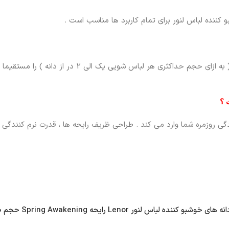
 کننده لباس لنور برای تمام کاربرد ها مناسب است .
فقط کافی است قبل از شروع شست و شو ، مقدار مناسبی از
 ؟
 زندگی روزمره شما وارد می کند . طراحی ظریف رایحه ها ، قدرت نرم کنندگ
لنور Lenor رایحه Spring Awakening حجم 570 گرم”