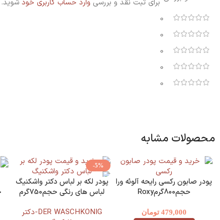
برای ثبت نقد و بررسی
وارد حساب کاربری خود
شوید.
0
0
0
0
0
محصولات مشابه
-5%
پودر صابون رکسی رایحه آلوئه ورا
پودر لکه بر لباس دکتر واشکنیگ
حجم800گرمRoxy
لباس های رنگی حجم750گرم
DER WASCHKONIG
DER WASCHKONIG-دکتر
479,000
تومان