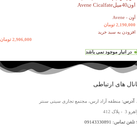
اون40میلAvene Cicalfate
اَوِن - Avene
2,190,000
تومان
افزودن به سبد خرید
2,906,000
تومان
در انبار موجود نمی باشد
نال های ارتباطی
آدرس:
منطقه آزاد ارس، مجتمع تجاری سیتی سنتر
 3 - پلاک 412
تلفن تماس:
09143330891