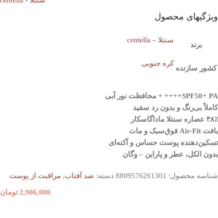
سنتلا - centella
ویژگیهای محصول
سنتلا – centella
برند
کره جنوبی
کشور سازنده
SPF50+ PA++++ + محافظت نور آبی
کاملاً بی‌رنگ و بدون رد سفید
۳۸٪ عصاره سنتلا ماداگاسکار
بافت Air-Fit فوق‌سبک و مات
تسکین‌دهنده پوست حساس و آکنه‌ای
بدون الکل، عطر و پارابن – وگان
شناسه محصول:
8809576261301
دسته:
ضد آفتاب
,
مراقبت از پوست
2,906,000
تومان