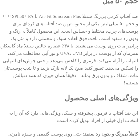
حجم ۵۰ میل
ضد آفتاب کرمی بی‌رنگ سنتلا Air-Fit Suncream Plus با SPF50+ PA++++
و حجم ۵۰ میلی‌لیتر، یکی از محبوب‌ترین ضد آفتاب‌های کره‌ای برای
پوست‌های چرب، مختلط و حساس است. این محصول کاملاً بی‌رنگ و
بدون رد سفید است، بافت فوق‌العاده سبک و مخملی دارد و مثل یک
پرایمر مات روی پوست می‌نشیند. با ۳۸٪ عصاره خالص سنتلا ماداگاسکار،
همزمان که از پوست در برابر UVA، UVB و نور آبی محافظت می‌کند،
التهاب را آرام می‌کند، قرمزی را کاهش می‌دهد و حتی جوش‌های التهابی
را تسکین می‌دهد. تصور کنید صبح یک لایه نازک بزنید و تا شب پوست‌تان
مات، شفاف و بدون برق بماند – دقیقاً همان چیزی که همه دنبالش
هستیم!
ویژگی‌های اصلی محصول
این ضد آفتاب با فرمول پیشرفته و سبک، ویژگی‌هایی دارد که آن را به
انتخاب اول خیلی از افراد تبدیل کرده است:
کاملاً بی‌رنگ و بدون رد سفید
: حتی روی پوست گندمی و سبزه نامرئی