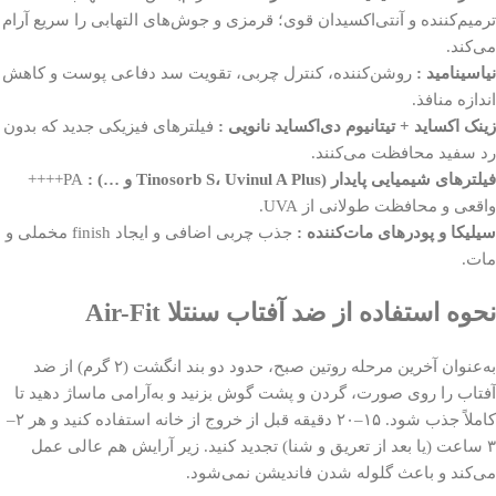
ترمیم‌کننده و آنتی‌اکسیدان قوی؛ قرمزی و جوش‌های التهابی را سریع آرام
می‌کند.
نیاسینامید :
روشن‌کننده، کنترل چربی، تقویت سد دفاعی پوست و کاهش
اندازه منافذ.
زینک اکساید + تیتانیوم دی‌اکساید نانویی :
فیلترهای فیزیکی جدید که بدون
رد سفید محافظت می‌کنند.
فیلترهای شیمیایی پایدار (Tinosorb S، Uvinul A Plus و …) :
PA++++
واقعی و محافظت طولانی از UVA.
سیلیکا و پودرهای مات‌کننده :
جذب چربی اضافی و ایجاد finish مخملی و
مات.
نحوه استفاده از ضد آفتاب سنتلا Air-Fit
به‌عنوان آخرین مرحله روتین صبح، حدود دو بند انگشت (۲ گرم) از ضد
آفتاب را روی صورت، گردن و پشت گوش بزنید و به‌آرامی ماساژ دهید تا
کاملاً جذب شود. ۱۵–۲۰ دقیقه قبل از خروج از خانه استفاده کنید و هر ۲–
۳ ساعت (یا بعد از تعریق و شنا) تجدید کنید. زیر آرایش هم عالی عمل
می‌کند و باعث گلوله شدن فاندیشن نمی‌شود.