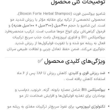
توضیحات کلی محصول
شامپو بیوکسین فورت (Bioxcin Forte Herbal Shampoo)،
محصولی تخصصی از ترکیه برای مقابله مؤثر با ریزش شدید مو
است. این شامپو با حجم
۴۰۰ میل (۳۰۰ میل + ۱۰۰ میل هدیه)
و
فرمول گیاهی‌اش برای انواع موها مناسب است. ترکیب منحصر‌به‌فرد
بیوکمپلکس B11 و فناوری لیپوزومال باعث جذب سریع ترکیبات
فعال به ریشه‌ مو شده و با تقویت فولیکول‌ها از ریزش شدید
جلوگیری می‌کند، ضمن حفظ تعادل چربی و لطافت طبیعی سرتان
ویژگی‌های کلیدی محصول ✅
ضد ریزش قوی و کلیدی
: کاهش ریزش تا ۸۶٪ پس از ۶ ماه
استفاده کاهش یافته است
.
بیوکمپلکس B11
: شامل عصاره بابونه، گزنه، خرنوب، دم‌اسب و
بومادران برای تغذیه فولیکول‌ها و افزایش ضخامت تار مو
تکنولوژی لیپوزومی
: برای نفوذ سریع‌تر ترکیبات مغذی به ریشه مو