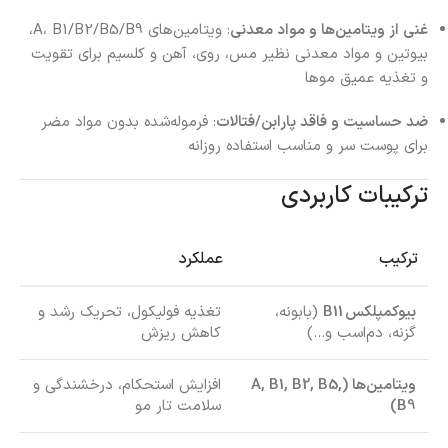
غنی از ویتامین‌ها و مواد معدنی
: ویتامین‌های A، B1/B2/B5/B9،
بیوتین و مواد معدنی نظیر مس، روی، آهن و کلسیم برای تقویت
و تغذیه عمیق موها
ضد حساسیت و فاقد پارابن/فتالات
: فرموله‌شده بدون مواد مضر
برای پوست سر و مناسب استفاده روزانه
ترکیبات کاربردی
ترکیب
عملکرد
بیوکمپلکس B11
(بابونه،
تغذیه فولیکول، تحریک رشد و
گزنه، دم‌اسب و…)
کاهش ریزش
ویتامین‌ها (A, B1, B2, B5,
افزایش استحکام، درخشندگی و
B9)
سلامت تار مو