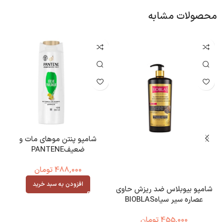
محصولات مشابه
شامپو پنتن موهای مات و
ش
ضعیفPANTENE
488,000
تومان
افزودن به سبد خرید
شامپو بیوبلاس ضد ریزش حاوی
عصاره سیر سیاهBIOBLAS
455,000
تومان