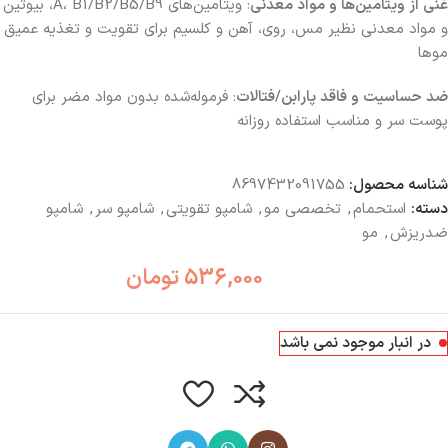
غنی از ویتامین‌ها و مواد معدنی
: ویتامین‌های A، B1/B2/B5/B9، بیوتین
و مواد معدنی نظیر مس، روی، آهن و کلسیم برای تقویت و تغذیه عمیق
موها
ضد حساسیت و فاقد پارابن/فتالات
: فرموله‌شده بدون مواد مضر برای
پوست سر و مناسب استفاده روزانه
شناسه محصول:
8697432091755
دسته:
استحمام
,
تخصصی مو
,
شامپو تقویتی
,
شامپو سر
,
شامپو
ضدریزش
,
مو
536,000
تومان
در انبار موجود نمی باشد