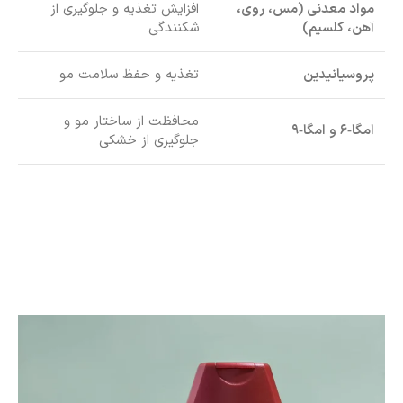
مواد معدنی (مس، روی،
افزایش تغذیه و جلوگیری از
آهن، کلسیم)
شکنندگی
پروسیانیدین
تغذیه و حفظ سلامت مو
محافظت از ساختار مو و
امگا‑۶ و امگا‑۹
جلوگیری از خشکی