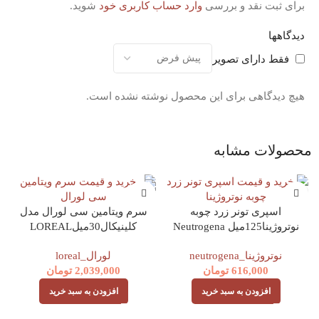
برای ثبت نقد و بررسی
وارد حساب کاربری خود
شوید.
دیدگاهها
فقط دارای تصویر
هیچ دیدگاهی برای این محصول نوشته نشده است.
محصولات مشابه
اسپری تونر زرد چوبه
سرم ویتامین سی لورال مدل
نوتروژینا125میل Neutrogena
کلینیکال30میلLOREAL
VITAMIN C 12% REVITALIFT
Soothing Clear toning mist
نوتروژینا_neutrogena
لورال_loreal
CLINICAL
616,000
تومان
2,039,000
تومان
افزودن به سبد خرید
افزودن به سبد خرید