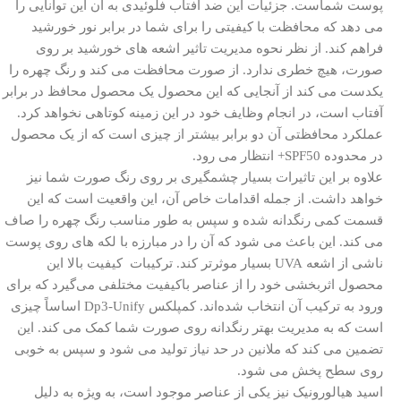
پوست شماست.
جزئیات این ضد آفتاب فلوئیدی به آن این توانایی را
می دهد که محافظت با کیفیتی را برای شما در برابر نور خورشید
فراهم کند.
از نظر نحوه مدیریت تاثیر اشعه های خورشید بر روی
صورت، هیچ خطری ندارد.
از صورت محافظت می کند و رنگ چهره را
یکدست می کند
از آنجایی که این محصول یک محصول محافظ در برابر
آفتاب است، در انجام وظایف خود در این زمینه کوتاهی نخواهد کرد.
عملکرد محافظتی آن دو برابر بیشتر از چیزی است که از یک محصول
در محدوده SPF50+ انتظار می رود.
علاوه بر این تاثیرات بسیار چشمگیری بر روی رنگ صورت شما نیز
خواهد داشت.
از جمله اقدامات خاص آن، این واقعیت است که این
قسمت کمی رنگدانه شده و سپس به طور مناسب رنگ چهره را صاف
می کند.
این باعث می شود که آن را در مبارزه با لکه های روی پوست
ناشی از اشعه UVA بسیار موثرتر کند.
ترکیبات
کیفیت بالا
این
محصول اثربخشی خود را از عناصر باکیفیت مختلفی می‌گیرد که برای
ورود به ترکیب آن انتخاب شده‌اند.
کمپلکس Dp3-Unify اساساً چیزی
است که به مدیریت بهتر رنگدانه روی صورت شما کمک می کند.
این
تضمین می کند که ملانین در حد نیاز تولید می شود و سپس به خوبی
روی سطح پخش می شود.
اسید هیالورونیک نیز یکی از عناصر موجود است، به ویژه به دلیل