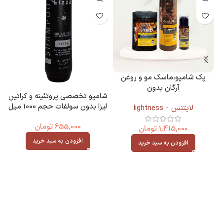
پک شامپو،ماسک مو و روغن
آرگان بدون
شامپو تخصصی پروتئینه و کراتین
سولفات(900میل+1000میل+100م
لیزا بدون سولفات حجم 1000 میل
لایتنس - lightness
یل)
Lizza
655,000
تومان
1,415,000
تومان
افزودن به سبد خرید
افزودن به سبد خرید