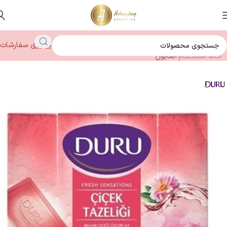
پیگیری سفارشات
خانه
استحمام
صابون