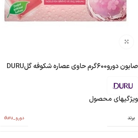
بزرگنمایی تصویر
صابون دورو600گرم حاوی عصاره شکوفه گلDURU
ویژگیهای محصول
برند
دورو_duru