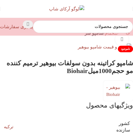
پیگیری سفارشات
خانه
استحمام
شامپو سر
بزرگنمایی تصویر
ناموجود
شامپو کراتینه بدون سولفات بیوهیر ترمیم کننده
مو حجم1000میلBiohair
ویژگیهای محصول
کشور
ترکیه
سازنده