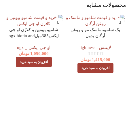
محصولات مشابه
پک شامپو،ماسک مو و روغن
شامپو بیوتین و کلاژن او جی
آرگان بدون
ایکس385میلogx biotin and
سولفات(900میل+1000میل+100
collagen
لایتنس - lightness
او جی ایکس _ ogx
میل)
1,050,000
تومان
1,415,000
تومان
افزودن به سبد خرید
افزودن به سبد خرید