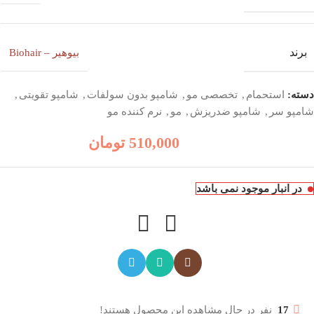
برند
بیوهیر – Biohair
دسته:
استحمام
,
تخصصی مو
,
شامپو بدون سولفات
,
شامپو تقویتی
,
شامپو سر
,
شامپو ضدریزش
,
مو
,
نرم کننده مو
510,000
تومان
در انبار موجود نمی باشد
17
نفر در حال مشاهده این محصول هستند!