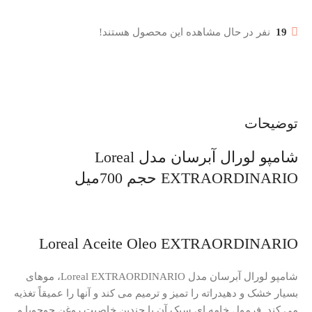
19
نفر در حال مشاهده این محصول هستند!
توضیحات
شامپو لورال آبرسان مدل Loreal
EXTRAORDINARIO حجم 700میل
Loreal Aceite Oleo EXTRAORDINARIO
شامپو لورال آبرسان مدل Loreal EXTRAORDINARIO، موهای
بسیار خشک و دهیدراته را تمیز و ترمیم می کند و آنها را عمیقاً تغذیه
می کند.
فرمول خامه ای سبک آن با چندین خاصیت روغن جوجوبا و