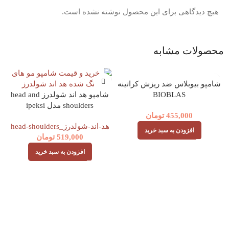
هیچ دیدگاهی برای این محصول نوشته نشده است.
محصولات مشابه
شامپو بیوبلاس ضد ریزش کراتینه
BIOBLAS
شامپو هد اند شولدرز head and
shoulders مدل ipeksi
455,000
تومان
yumusaklik حجم 330 میل
هد-اند-شولدرز_head-shoulders
افزودن به سبد خرید
519,000
تومان
افزودن به سبد خرید