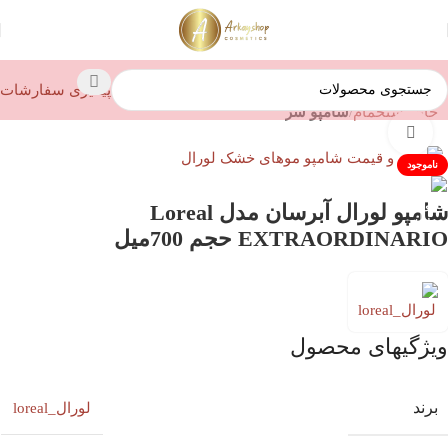
پیگیری سفارشات
خانه
استحمام
شامپو سر
بزرگنمایی تصویر
ناموجود
شامپو لورال آبرسان مدل Loreal
EXTRAORDINARIO حجم 700میل
ویژگیهای محصول
برند
لورال_loreal