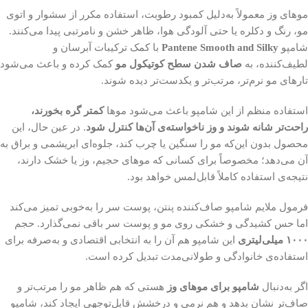
موهای وز معمولاً به‌دلیل کمبود رطوبت، استفاده مکرر از سشوار و اتوی
مو، رنگ و دکلره یا حتی آلودگی هوا، ظاهر خشن و نامرتبی پیدا می‌کنند.
شامپو
Pantene Smooth and Silky
با کمک ترکیبات آبرسان و
لطیف‌کننده، به
صاف شدن سطح کوتیکول مو
کمک کرده و باعث می‌شود
تارهای مو نرم‌تر، مرتب‌تر و یکدست‌تر دیده شوند.
استفاده منظم از این شامپو باعث می‌شود موها
کمتر گره بخورند،
راحت‌تر شانه شوند و وز ناخواسته‌ی آن‌ها کنترل شود
. در عین حال، این
محصول بدون این‌که مو را سنگین یا چرب کند، جلوه‌ای ابریشمی و براق به
آن می‌دهد؛ مخصوصاً برای کسانی که موهای حجیم، وز یا خشک دارند،
نتیجه‌ی استفاده کاملاً قابل‌لمس خواهد بود.
فرمول ملایم شامپو صاف‌کننده پنتن، پوست سر را به‌خوبی تمیز می‌کند
اما حس کشیدگی و خشکی روی مو و پوست سر باقی نمی‌گذارد. حجم
۱۰۰۰ میلی‌لیتری
این شامپو هم آن را به انتخابی اقتصادی و به‌صرفه برای
استفاده‌ی خانوادگی و طولانی‌مدت تبدیل کرده است.
اگر به‌دنبال
شامپو برای موهای وز
هستی که هم ظاهر مو را مرتب‌تر و
صاف‌تر نشان بدهد و هم نرمی و درخشش قابل‌توجهی ایجاد کند، شامپو