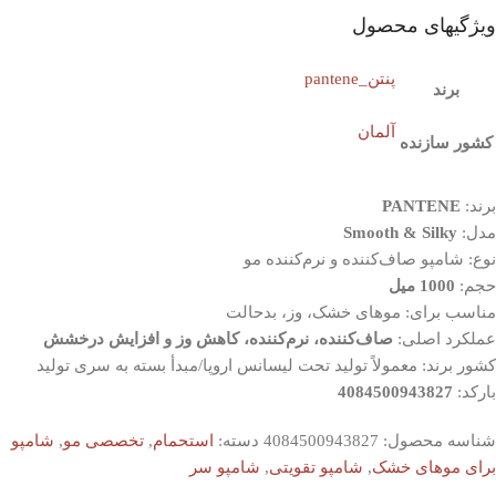
ویژگیهای محصول
پنتن_pantene
برند
آلمان
کشور سازنده
برند:
PANTENE
مدل:
Smooth & Silky
نوع: شامپو صاف‌کننده و نرم‌کننده مو
حجم:
1000 میل
مناسب برای: موهای خشک، وز، بدحالت
عملکرد اصلی:
صاف‌کننده، نرم‌کننده، کاهش وز و افزایش درخشش
کشور برند: معمولاً تولید تحت لیسانس اروپا/مبدأ بسته به سری تولید
بارکد:
4084500943827
شناسه محصول:
4084500943827
دسته:
استحمام
,
تخصصی مو
,
شامپو
برای موهای خشک
,
شامپو تقویتی
,
شامپو سر