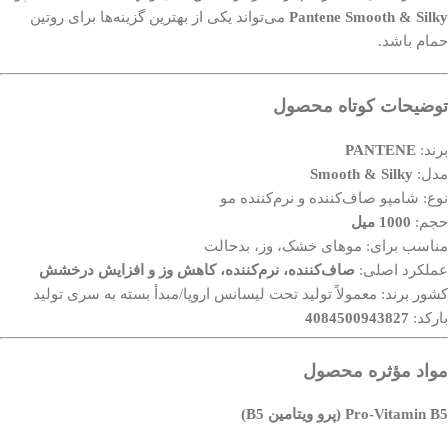
Pantene Smooth & Silky
می‌تواند یکی از بهترین گزینه‌ها برای روتین
حمام باشد.
توضیحات کوتاه محصول
برند:
PANTENE
مدل:
Smooth & Silky
نوع: شامپو صاف‌کننده و نرم‌کننده مو
حجم:
1000 میل
مناسب برای: موهای خشک، وز، بدحالت
عملکرد اصلی:
صاف‌کننده، نرم‌کننده، کاهش وز و افزایش درخشش
کشور برند: معمولاً تولید تحت لیسانس اروپا/مبدأ بسته به سری تولید
بارکد:
4084500943827
مواد مؤثره محصول
Pro‑Vitamin B5 (پرو ویتامین B5)