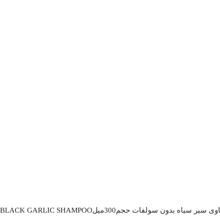
ات حجم300میلBIOXCIN BLACK GARLIC SHAMPOO”