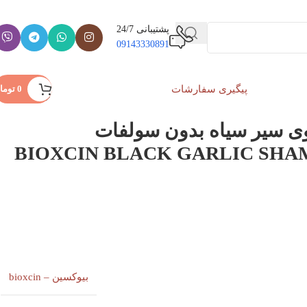
پشتیبانی 24/7
09143330891
پیگیری سفارشات
ورود / ثبت نام
0
توما
وی سیر سیاه بدون سولفات
بیوکسین – bioxcin