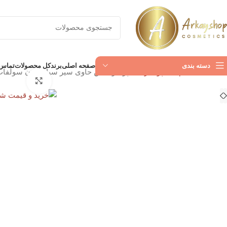
دسته بندی
صفحه اصلی
برند
کل محصولات
تماس ب
خانه
استحمام
شامپو سر
شامپو بیوکسین حاوی سیر سیاه بدون سولفات حجم300میلLACK GARLIC SHAMPOO
بزرگنمای