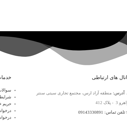
نال های ارتباطی
خدمات
سوالات
آدرس:
منطقه آزاد ارس، مجتمع تجاری سیتی سنتر
شرایط 
 3 - پلاک 412
حریم 
درخواس
تلفن تماس:
09143330891
درخواس