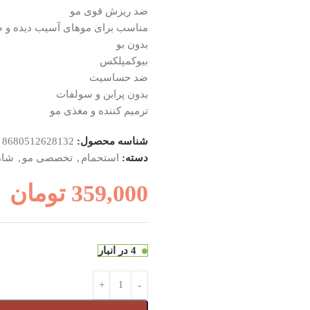
ضد ریزش قوی مو
مناسب برای موهای آسیب دیده و 
بدون بو
بیوکمپلکس
ضد حساسیت
بدون پرابن و سولفات
ترمیم کننده و مغذی مو
شناسه محصول:
8680512628132
دسته:
استحمام
,
تخصصی مو
,
شام
359,000
تومان
4 در انبار