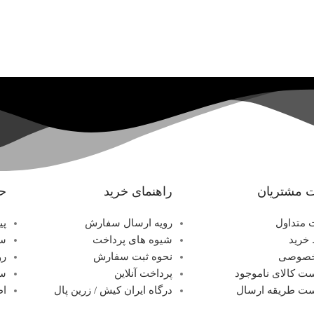
 مشتریان
راهنمای خرید
ح
 متداول
رویه ارسال سفارش
پی
خرید
شیوه های پرداخت
سف
خصوصی
نحوه ثبت سفارش
رو
ت کالای ناموجود
پرداخت آنلاین
سب
ت طریقه ارسال
درگاه ایران کیش / زرین پال
اط