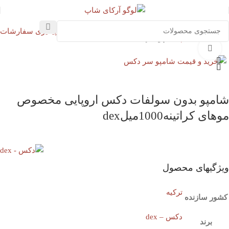
پیگیری سفارشات
خانه
استحمام
شامپو سر
بزرگنمایی تصویر
شامپو بدون سولفات دکس اروپایی مخصوص
موهای کراتینه1000میلdex
ویژگیهای محصول
ترکیه
کشور سازنده
دکس – dex
برند