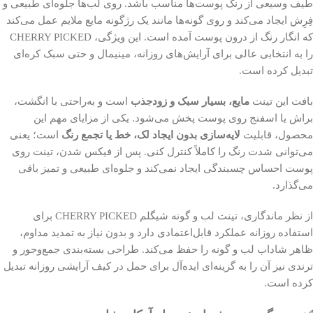
طیف وسیعی از رنگ پوست‌ها مناسب باشد. روی لب‌ها جلوه‌ای طبیعی و
فِرِش ایجاد می‌کند و روی گونه‌ها مانند یک رژگونه مایع ملایم عمل می‌کند
که انگار رنگ از درون پوست آمده است. این ویژگی، CHERRY PICKED
را به انتخابی عالی برای آرایش‌های روزانه، مینیمال و حتی سبک کره‌ای
تبدیل کرده است.
بافت این تینت
مایع، بسیار سبک و زودجذب
است و به‌راحتی با انگشت،
براش یا اسفنج روی پوست پخش می‌شود. یکی از مزایای مهم این
محصول، قابلیت
لایه‌سازی بدون ایجاد لک، خط یا تجمع رنگ
است؛ یعنی
می‌توانی شدت رنگ را کاملاً کنترل کنی. پس از فیکس شدن، تینت روی
پوست احساس چسبندگی ایجاد نمی‌کند و جلوه‌ای طبیعی و تمیز باقی
می‌گذارد.
از نظر ماندگاری، تینت لب و گونه شیگلم CHERRY PICKED برای
استفاده روزانه عملکرد قابل‌اعتمادی دارد و بدون نیاز به تمدید مداوم،
ظاهر شاداب لب و گونه را حفظ می‌کند. طراحی بسته‌بندی جمع‌وجور و
ترندی نیز آن را به گزینه‌ای ایده‌آل برای حمل در کیف آرایشی روزانه تبدیل
کرده است.