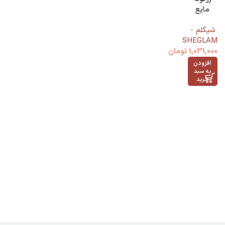
مایع
شیگلم
شیگلم -
رنگSHE
SHEGLAM
GLAM
1,031,000
تومان
Love
Cake
افزودن
به سبد
خرید