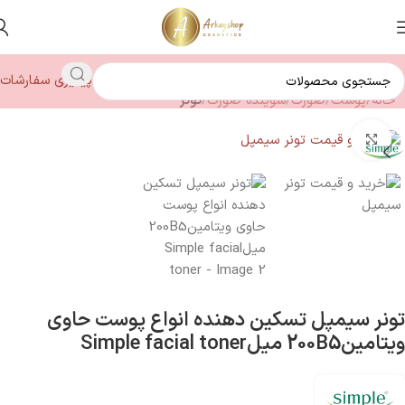
پیگیری سفارشات
خانه
پوست
صورت
شوینده صورت
تونر
بزرگنمایی تصویر
تونر سیمپل تسکین دهنده انواع پوست حاوی
ویتامین200B5 میلSimple facial toner