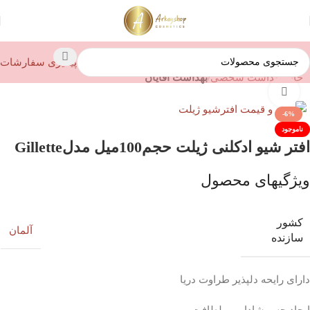
پیگیری سفارشات
خانه
بهداشت شخصی
بهداشت آقایان
بزرگنمایی تصویر
-6%
ناموجود
افتر شیو ادکلنی ژیلت حجم100میل مدلGillette
ویژگیهای محصول
کشور
آلمان
سازنده
دارای رایحه دلپذیر طراوت دریا
ایجاد حس شادابی و لطافت