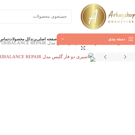
دسته بندی
صفحه اصلی
برند
کل محصولات
تماس ب
خانه
مو
تخصصی مو
اسپری دو فاز گلیس مدل NUTRIBALANCE REPAIR حجم 200 میل
بزرگنمایی تصویر