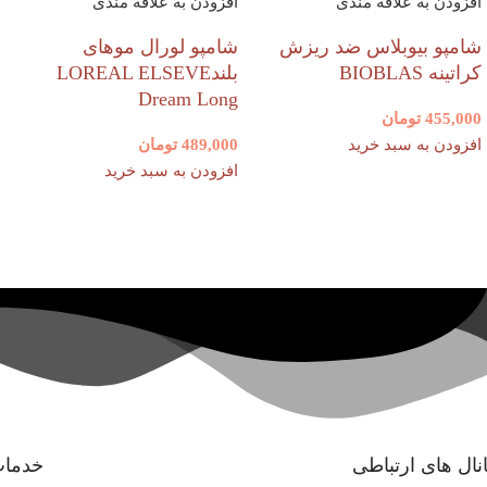
افزودن به علاقه مندی
افزودن به علاقه مندی
شامپو بیوبلاس ضد ریزش
شامپو لورال موهای
کراتینه BIOBLAS
بلندLOREAL ELSEVE
Dream Long
455,000
تومان
افزودن به سبد خرید
489,000
تومان
افزودن به سبد خرید
نال های ارتباطی
خدمات