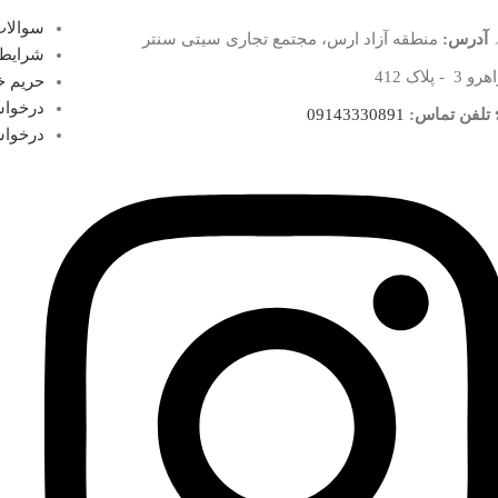
سوالات
آدرس:
منطقه آزاد ارس، مجتمع تجاری سیتی سنتر
شرایط 
 3 - پلاک 412
حریم 
درخواس
تلفن تماس:
09143330891
درخواس