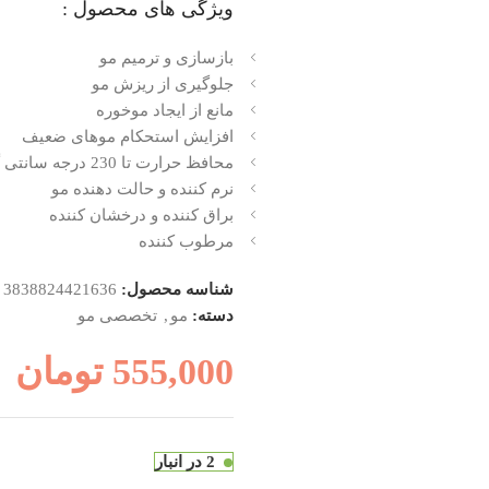
ویژگی های محصول :
بازسازی و ترمیم مو
جلوگیری از ریزش مو
مانع از ایجاد موخوره
افزایش استحکام موهای ضعیف
محافظ حرارت تا
230 درجه سانتی گراد
نرم کننده و حالت دهنده مو
براق کننده و درخشان کننده
مرطوب کننده
شناسه محصول:
3838824421636
دسته:
مو
,
تخصصی مو
555,000
تومان
2 در انبار