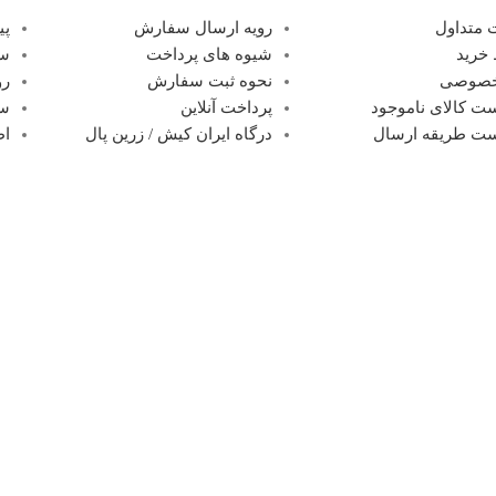
 متداول
رویه ارسال سفارش
پی
خرید
شیوه های پرداخت
سف
خصوصی
نحوه ثبت سفارش
رو
ت کالای ناموجود
پرداخت آنلاین
سب
ت طریقه ارسال
درگاه ایران کیش / زرین پال
اط