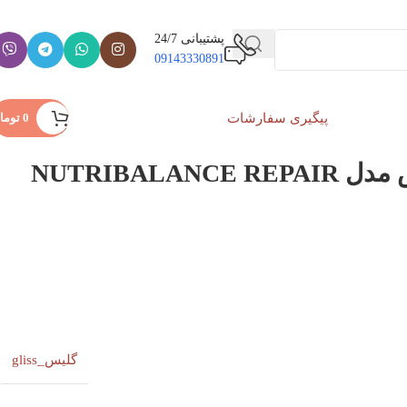
پشتیبانی 24/7
09143330891
پیگیری سفارشات
ورود / ثبت نام
0
توما
اسپری دو فاز گلیس مدل NUTRIBALANCE REPAIR
گلیس_gliss