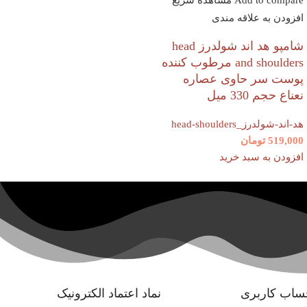
Add to compare
مشاهده سریع
افزودن به علاقه مندی
شامپو هد اند شولدرز head
and shoulders مرطوب کننده
پوست سر حاوی عصاره
نعناع حجم 330 میل
هد-اند-شولدرز_head-shoulders
519,000
تومان
افزودن به سبد خرید
ساب کاربری
نماد اعتماد الکترونیک