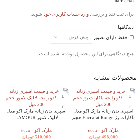
marc ecko”
برای ثبت نقد و بررسی
وارد حساب کاربری خود
شوید.
دیدگاهها
فقط دارای تصویر
هیچ دیدگاهی برای این محصول نوشته نشده است.
محصولات مشابه
اسپری بدن زنانه مارک اکو مدل
اسپری بدن زنانه مارک اکو مدل
باکارات رژ Baccarat Rouge حجم
لالیک لامور LAMOUR
200 میل marc ecko
LALIQUE حجم 200 میل marc
مارک اکو - ecco
مارک اکو - ecco
ecko
498,000
تومان
510,000
تومان