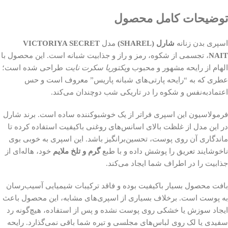
توضیحات کامل محصول
اسپری بدن زنانه
شارل (SHAREL)
مدل
VICTORIYA SECRET
NAIT
، تجسمی از شکوه، رمز و راز و جذابیت شبانه است. این محصول با
الهام از رایحه مشهور و محبوب
ویکتوریا سکرت نایت
طراحی شده است؛
عطری که به “رایحه پارتی‌های شبانه پاریس” معروف است و حس
اعتمادبه‌نفس و شکوه را در تاریکی شب دوچندان می‌کند.
فرمولاسیون این اسپری فراتر از یک خوشبوکننده ساده است. برند شارل
در این مدل از غلظت بالای اسانس‌های روغنی باکیفیت استفاده کرده تا
ماندگاری آن روی پوست، تحسین‌برانگیز باشد. این اسپری به خوبی بوی
ناخوشایند تعریق را پوشش داده و با طبع
گرم و تلخ ملایم
خود، هاله‌ای از
جذابیت را در اطراف شما ایجاد می‌کند.
بافت محصول بسیار باکیفیت بوده و فاقد ترکیبات شیمیایی آسیب‌رسان
به پوست است. برخلاف بسیاری از اسپری‌های مشابه، این محصول باعث
ایجاد سوزش یا خشکی روی پوست نشده و پس از استفاده، هیچ‌گونه رد
سفیدی یا لک روی لباس‌های مجلسی و تیره شما باقی نمی‌گذارد. رایحه