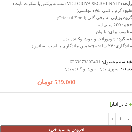
رایحه:
VICTORIYA SECRET NAIT (مشابه ویکتوریا سکرت نایت)
طبع:
گرم و کمی تلخ (مجلسی)
گروه بویایی:
شرقی گلی (Oriental Floral)
حجم:
200 میلی‌لیتر
مناسب برای:
بانوان
عملکرد:
دئودورانت و خوشبوکننده بدن
ماندگاری:
۲۴ ساعته (تضمین ماندگاری مناسب اسانس)
شناسه محصول:
6269673802401
دسته:
اسپری بدن
,
خوشبو کننده بدن
539,000
تومان
2 در انبار
افزودن به سبد خرید