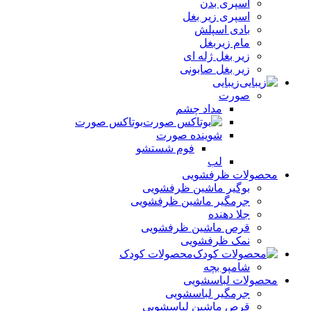
اسپری بدن
اسپری زیر بغل
بادی اسپلش
مام زیربغل
زیر بغل ژله ای
زیر بغل صابونی
زیبایی
صورت
مداد چشم
بوتاکس صورت
شوینده صورت
فوم شستشو
لب
محصولات ظرفشویی
بوگیر ماشین ظرفشویی
جرمگیر ماشین ظرفشویی
جلا دهنده
قرص ماشین ظرفشویی
نمک ظرفشویی
محصولات کودک
شامپو بچه
محصولات لباسشویی
جرمگیر لباسشویی
قرص ماشین لباسشویی