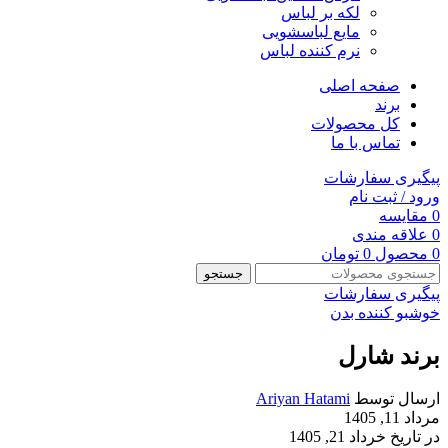
لکه بر لباس
مایع لباسشویی
نرم کننده لباس
صفحه اصلی
برند
کل محصولات
تماس با ما
پیگیری سفارشات
ورود / ثبت نام
0
مقایسه
0
علاقه مندی
0
محصول
0
تومان
جستجو
پیگیری سفارشات
خوشبو کننده بدن
برند شارل
ارسال توسط
Ariyan Hatami
مرداد 11, 1405
در تاریخ خرداد 21, 1405