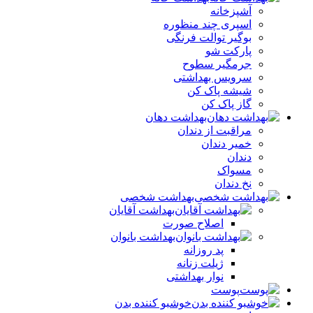
آشپزخانه
اسپری چند منظوره
بوگیر توالت فرنگی
پارکت شو
جرمگیر سطوح
سرویس بهداشتی
شیشه پاک کن
گاز پاک کن
بهداشت دهان
مراقبت از دندان
خمیر دندان
دندان
مسواک
نخ دندان
بهداشت شخصی
بهداشت آقایان
اصلاح صورت
بهداشت بانوان
پد روزانه
ژیلت زنانه
نوار بهداشتی
پوست
خوشبو کننده بدن