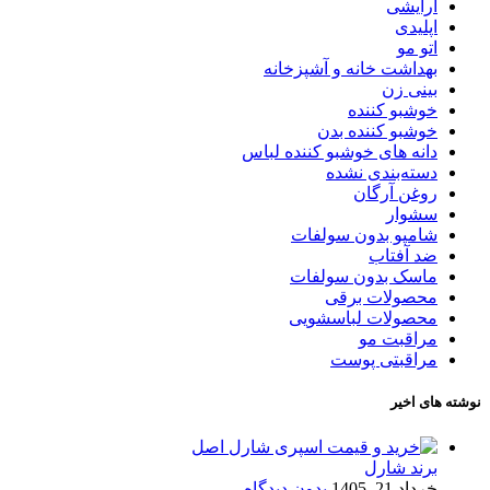
آرایشی
اپلیدی
اتو مو
بهداشت خانه و آشپزخانه
بینی زن
خوشبو کننده
خوشبو کننده بدن
دانه های خوشبو کننده لباس
دسته‌بندی نشده
روغن آرگان
سشوار
شامپو بدون سولفات
ضد آفتاب
ماسک بدون سولفات
محصولات برقی
محصولات لباسشویی
مراقبت مو
مراقبتی پوست
نوشته های اخیر
برند شارل
خرداد 21, 1405
بدون دیدگاه