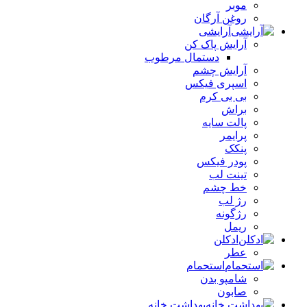
موبر
روغن آرگان
آرایشی
آرایش پاک کن
دستمال مرطوب
آرایش چشم
اسپری فیکس
بی بی کرم
براش
پالت سایه
پرایمر
پنکک
پودر فیکس
تینت لب
خط چشم
رژ لب
رژگونه
ریمل
ادکلن
عطر
استحمام
شامپو بدن
صابون
بهداشت خانه