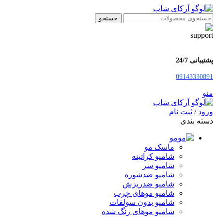
جستجو
پشتیبانی 24/7
09143330891
منو
ورود / ثبت نام
دسته بندی
مو
ماسک مو
شامپو کراتینه
شامپو سر
شامپو ضدشوره
شامپو ضدریزش
شامپو موهای چرب
شامپو بدون سولفات
شامپو موهای رنگ شده