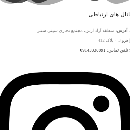
نال های ارتباطی
آدرس:
منطقه آزاد ارس، مجتمع تجاری سیتی سنتر
 3 - پلاک 412
تلفن تماس:
09143330891