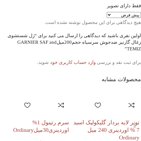
فقط دارای تصویر
هیچ دیدگاهی برای این محصول نوشته نشده است.
اولین نفری باشید که دیدگاهی را ارسال می کنید برای “ژل شستشوی
زغال گارنیر ضدجوش سرسیاه حجم200میلGARNIER SAF and
TEMIZ”
برای ثبت نقد و بررسی
وارد حساب کاربری خود
شوید.
محصولات مشابه
تونر لایه بردار گلیکولیک اسید
سرم رتینول 1%
7 % اوردینری 240 میل
اوردینری30میلOrdinary
Ordinary