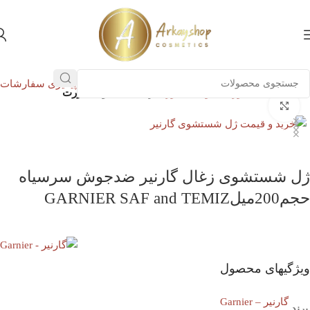
پیگیری سفارشات
خانه
پوست
صورت
شوینده صورت
ژل شستشوی صورت
بزرگنمایی تصویر
ناموجود
ژل شستشوی زغال گارنیر ضدجوش سرسیاه
حجم200میلGARNIER SAF and TEMIZ
ویژگیهای محصول
گارنیر – Garnier
برند