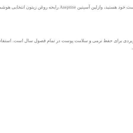
اگر به دنبال یک وازلین باکیفیت، مؤثر و خوش‌بو برای مراقبت روزان
ایحه روغن زیتون حجم 150 میل، یک محصول کاربردی برای حفظ نرمی و سلامت پوست در تمام فص