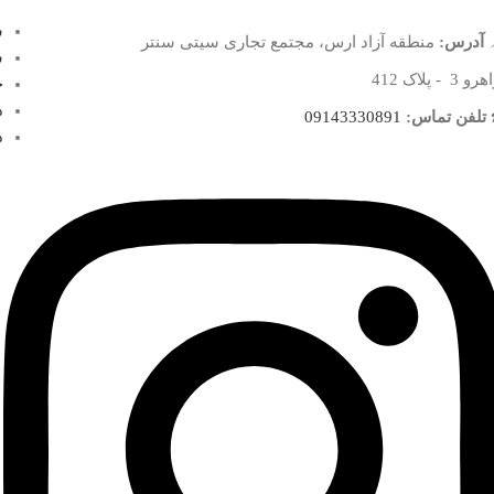
س
آدرس:
منطقه آزاد ارس، مجتمع تجاری سیتی سنتر
ش
 3 - پلاک 412
ح
د
تلفن تماس:
09143330891
د