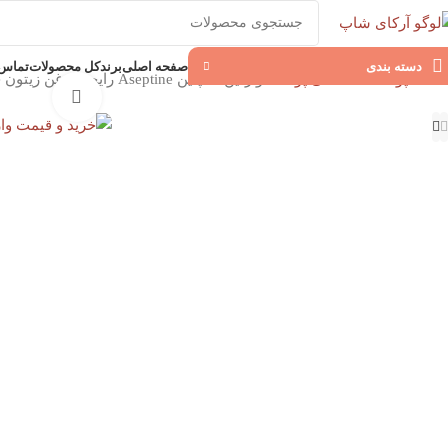
دسته بندی
صفحه اصلی
برند
کل محصولات
تماس ب
خانه
پوست
تخصصی پوست
وازلین آسپتین Aseptine رایحه روغن زیتون حجم 150 میل
بزرگنمای
آسپتین