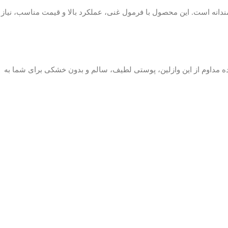
ه از پوست خود هستید، وازلین آسپتین Aseptine رایحه روغن زیتون انتخابی هوشمندانه است. این محصول با فرمول غنی، عملکرد بالا و قیمت مناسب، نیاز
ول سال است. استفاده مداوم از این وازلین، پوستی لطیف، سالم و بدون خشکی برای شما به