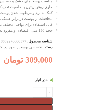
مناسب پوست‌های خشک و حساس
حاوی روغن زیتون با خاصیت تغذیه‌ک
کمک به نرم و مرطوب شدن پوست
محافظت از پوست در برابر خشکی 
قابل استفاده برای نواحی مختلف ب
حجم 150 میل، اقتصادی و مقرون‌به‌صرفه
شناسه محصول:
8682276600577
دسته:
تخصصی پوست
,
صورت
,
کر
309,000
تومان
6 در انبار