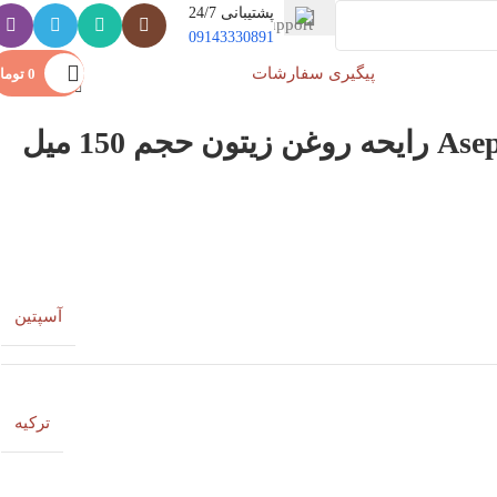
پشتیبانی 24/7
09143330891
پیگیری سفارشات
ورود / ثبت نام
0
توما
آسپتین
ترکیه