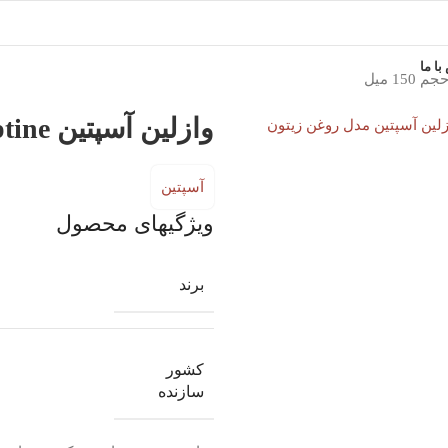
ا ما
ی تصویر
وازلین آسپتین Aseptine رایحه روغن زیتون حجم 150 میل
آسپتین
ویژگیهای محصول
برند
کشور
سازنده