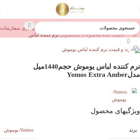
پیگیری سفارشات
خانه
بهداشت خانه
محصولات لباسشویی
نرم کننده لباس
بزرگنمایی تصویر
نرم کننده لباس یوموش حجم1440میل
مدلYomos Extra Amber
ویژگیهای محصول
برند
Yumos-یوموش