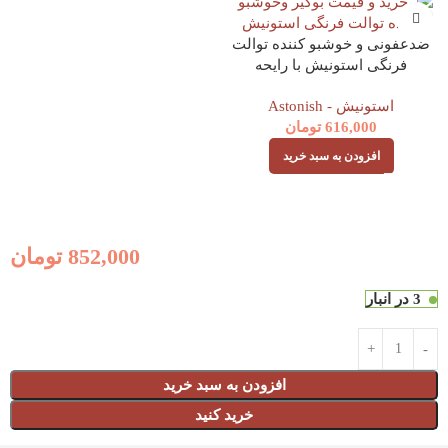
ضدعفونی و خوشبو کننده توالت
فرنگی استونیش با رایحه
گل600بار مصرفASTONISH
استونیش - Astonish
616,000
تومان
افزودن به سبد خرید
852,000
تومان
3 در انبار
افزودن به سبد خرید
خرید کنید