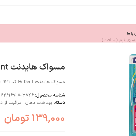
با ما
مسواک هایدنت Hi Dent کد 931 سری نرم ( سافت)
مسواک هایدنت Hi Dent کد 931 سری نرم ( سافت)
شناسه محصول:
6261670803846
دسته:
بهداشت دهان
,
مراقبت از د
139,000
تومان