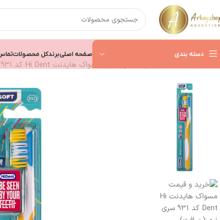
دسته بندی
صفحه اصلی
برند
کل محصولات
تماس 
خانه
بهداشت دهان
مراقبت از دندان
مسواک هایدنت Hi Dent کد 931 سری نرم ( سافت)
ماسک مو
شامپو کراتینه
شامپو سر
شامپو ضدشوره
شامپو ضدریزش
شامپو موهای چرب
شامپو بدون سولفات
شامپو موهای رنگ شده