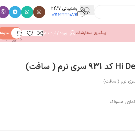
پشتیبانی 24/7
09143330891
پیگیری سفارشات
ورود / ثبت نام
0
توما
ندان
,
مسواک