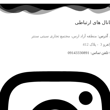
نال های ارتباطی
آدرس:
منطقه آزاد ارس، مجتمع تجاری سیتی سنتر
 3 - پلاک 412
تلفن تماس:
09143330891