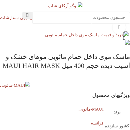
پیگیری سفارشات
خانه
مو
تخصصی مو
بزرگنمایی تصویر
ناموجود
ماسک موی داخل حمام مائویی موهای خشک و
آسیب دیده حجم 400 میل MAUI HAIR MASK
ویژگیهای محصول
MAUI-مائویی
برند
فرانسه
کشور سازنده