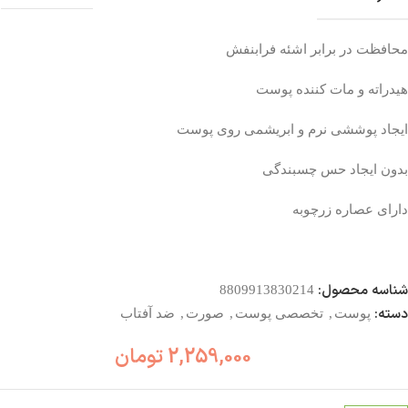
محافظت در برابر اشئه فرابنفش
هیدراته و مات کننده پوست
ایجاد پوششی نرم و ابریشمی روی پوست
بدون ایجاد حس چسبندگی
دارای عصاره زرچوبه
شناسه محصول:
8809913830214
دسته:
پوست
,
تخصصی پوست
,
صورت
,
ضد آفتاب
2,259,000
تومان