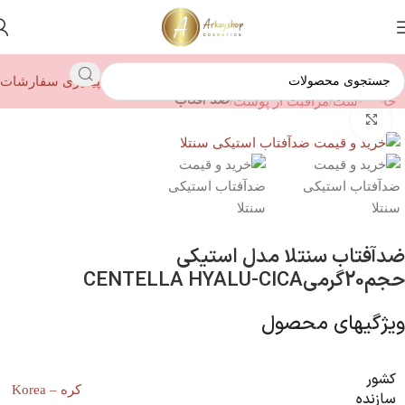
پیگیری سفارشات
ضد آفتاب
خانه
پوست
مراقبت از پوست
بزرگنمایی تصویر
ضدآفتاب سنتلا مدل استیکی
حجم20گرمیCENTELLA HYALU-CICA
ویژگیهای محصول
کشور
کره – Korea
سازنده