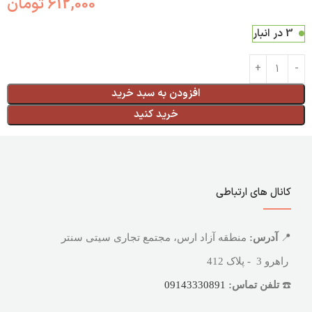
612,000
تومان
3 در انبار
افزودن به سبد خرید
خرید کنید
کانال های ارتباطی
📍
آدرس:
منطقه آزاد ارس، مجتمع تجاری سیتی سنتر
راهرو 3 - پلاک 412
☎️
تلفن تماس:
09143330891