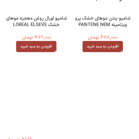
شامپو پنتن موهای خشک پرو
شامپو لورال روغن معجزه موهای
ویتامینه PANTENE NEM
خشک LOREAL ELSEVE
Mucizevi Yag
TERAPISI
488,000
تومان
489,000
تومان
افزودن به سبد خرید
افزودن به سبد خرید
هد