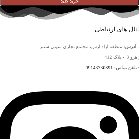
خرید کنید
نال های ارتباطی
آدرس:
منطقه آزاد ارس، مجتمع تجاری سیتی سنتر
 3 - پلاک 412
تلفن تماس:
09143330891