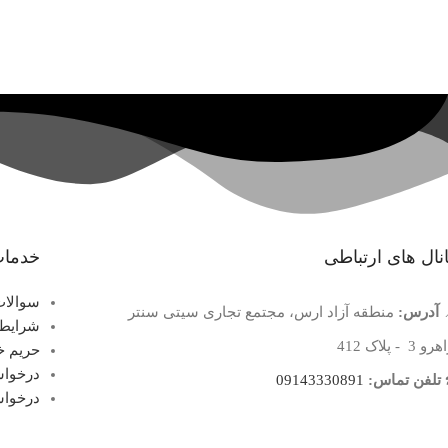
نال های ارتباطی
خدمات
سوالات
آدرس:
منطقه آزاد ارس، مجتمع تجاری سیتی سنتر
شرایط 
 3 - پلاک 412
حریم 
درخواس
تلفن تماس:
09143330891
درخواس