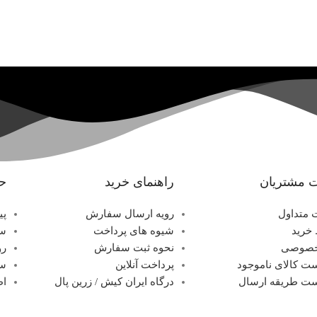
 مشتریان
راهنمای خرید
ح
 متداول
رویه ارسال سفارش
پی
خرید
شیوه های پرداخت
سف
خصوصی
نحوه ثبت سفارش
رو
ت کالای ناموجود
پرداخت آنلاین
سب
ت طریقه ارسال
درگاه ایران کیش / زرین پال
اط