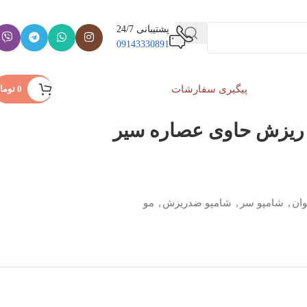
پشتیبانی 24/7
09143330891
پیگیری سفارشات
ورود / ثبت نام
0
توما
 ریزش حاوی عصاره سیر
وان
,
شامپو سر
,
شامپو ضدریزش
,
مو