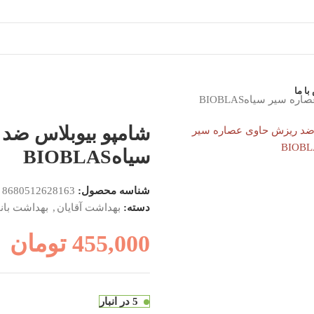
ا ما
سیر سیاهBIOBLAS
ی تصویر
شامپو بیوبلاس ضد
سیاهBIOBLAS
شناسه محصول:
8680512628163
دسته:
بهداشت آقایان
,
بهداشت بان
455,000
تومان
5 در انبار