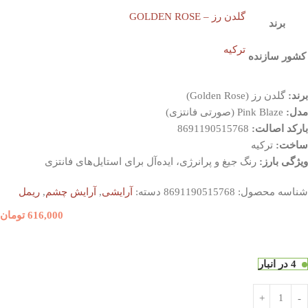
گلدن رز – GOLDEN ROSE
برند
ترکیه
کشور سازنده
برند:
گلدن رز (Golden Rose)
مدل:
Pink Blaze (صورتی فانتزی)
بارکد اصالت:
8691190515768
ساخت:
ترکیه
ویژگی بارز:
رنگ جیغ و پرانرژی، ایده‌آل برای استایل‌های فانتزی
شناسه محصول:
8691190515768
دسته:
آرایشی
,
آرایش چشم
,
ریمل
616,000
تومان
4 در انبار