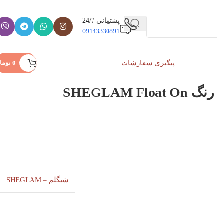
پشتیبانی 24/7
09143330891
پیگیری سفارشات
ورود / ثبت نام
0
توما
SHEGLAM 
شیگلم – SHEGLAM