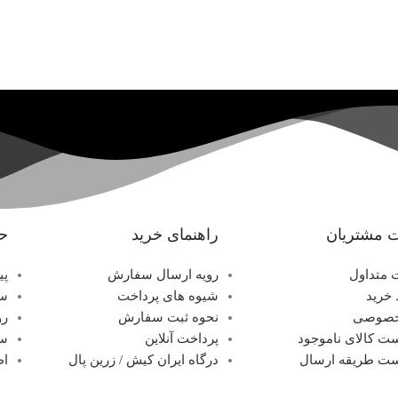
 مشتریان
راهنمای خرید
ح
 متداول
رویه ارسال سفارش
پی
خرید
شیوه های پرداخت
سف
خصوصی
نحوه ثبت سفارش
رو
ت کالای ناموجود
پرداخت آنلاین
سب
ت طریقه ارسال
درگاه ایران کیش / زرین پال
اط