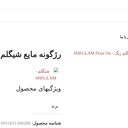
ا ما
ی تصویر
رژگونه مایع شیگلم رنگ Float On
ویژگیهای محصول
برند
شناسه محصول:
6931611300200