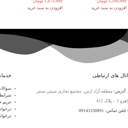
2,200,000
تومان
1,673,000
تومان
افزودن به سبد خرید
افزودن به سبد خرید
نال های ارتباطی
خدمات
سوالات
آدرس:
منطقه آزاد ارس، مجتمع تجاری سیتی سنتر
شرایط 
 3 - پلاک 412
حریم 
درخواس
تلفن تماس:
09143330891
درخواس