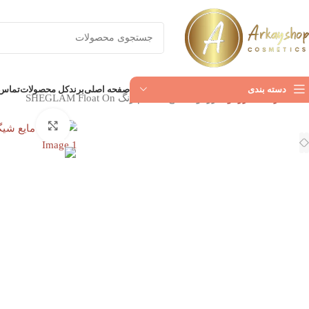
دسته بندی
صفحه اصلی
برند
کل محصولات
تماس ب
خانه
آرایشی
رژگونه
رژگونه مایع شیگلم رنگ SHEGLAM Float On
بزرگنمای
ناموجود