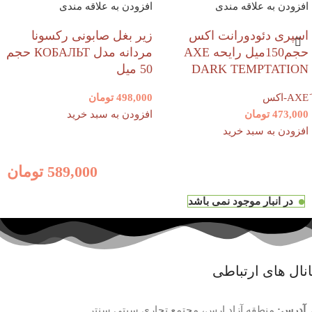
افزودن به علاقه مندی
افزودن به علاقه مندی
اسپری دئودورانت اکس
زیر بغل صابونی رکسونا
حجم150میل رایحه AXE
مردانه مدل КОБАЛЬТ حجم
DARK TEMPTATION
50 میل
498,000
تومان
473,000
تومان
افزودن به سبد خرید
افزودن به سبد خرید
589,000
تومان
در انبار موجود نمی باشد
نال های ارتباطی
آدرس:
منطقه آزاد ارس، مجتمع تجاری سیتی سنتر