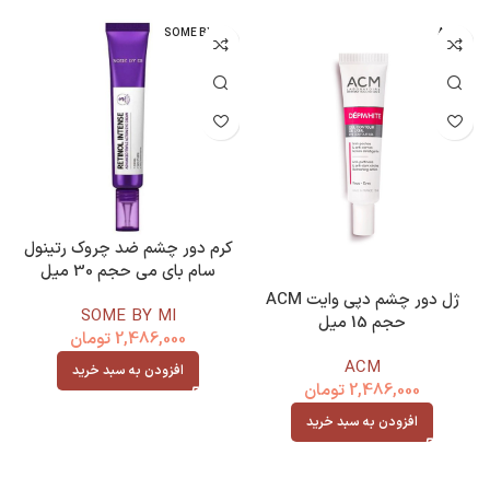
SOME BY MI
ACM
کرم دور چشم ضد چروک رتینول
سام بای می حجم 30 میل
ژل دور چشم دپی وایت ACM
SOME BY MI
حجم 15 میل
2,486,000
تومان
ACM
افزودن به سبد خرید
2,486,000
تومان
افزودن به سبد خرید