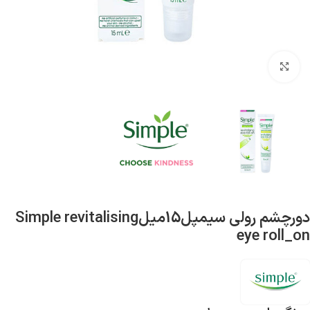
بزرگنمایی تصویر
دورچشم رولی سیمپل15میلSimple revitalising
eye roll_on