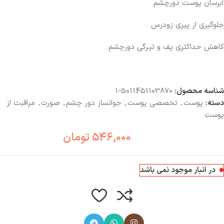
آبرسان پوست دورچشم
جلوگیری از پیری زودرس
کاهش حداکثری پف و تیرگی دورچشم
شناسه محصول:
5011451103870-1
دسته:
پوست
,
تخصصی پوست
,
جوانساز دور چشم
,
صورت
,
مراقبت از
پوست
546,000
تومان
در انبار موجود نمی باشد