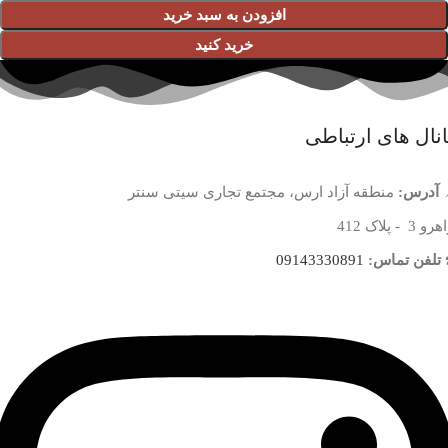
افزودن به سبد خرید
خرید کنید
نال های ارتباطی
آدرس:
منطقه آزاد ارس، مجتمع تجاری سیتی سنتر
 3 - پلاک 412
تلفن تماس:
09143330891