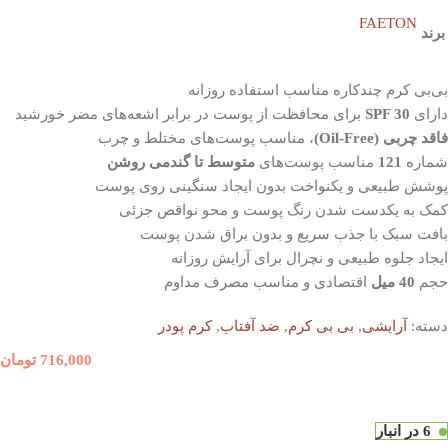
FAETON
برند
بی‌بی کرم چندکاره مناسب استفاده روزانه
دارای
SPF 30
برای محافظت از پوست در برابر اشعه‌های مضر خورشید
فاقد چربی (Oil‑Free)
، مناسب پوست‌های مختلط و چرب
شماره
121
مناسب پوست‌های
متوسط تا گندمی روشن
پوشش طبیعی و یکنواخت بدون ایجاد سنگینی روی پوست
کمک به یکدست شدن رنگ پوست و محو نواقص جزئی
بافت سبک با جذب سریع و بدون براق شدن پوست
ایجاد جلوه طبیعی و نچرال برای آرایش روزانه
حجم
40 میل
اقتصادی و مناسب مصرف مداوم
دسته:
آرایشی
,
بی بی کرم
,
ضد آفتاب
,
کرم پودر
716,000
تومان
6 در انبار