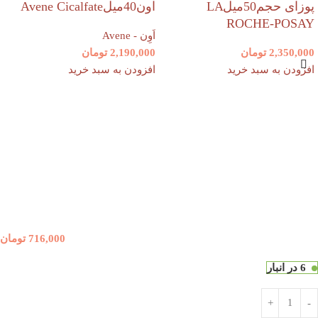
پوزای حجم50میلLA
اون40میلAvene Cicalfate
ROCHE-POSAY
اَوِن - Avene
2,350,000
تومان
2,190,000
تومان
افزودن به سبد خرید
افزودن به سبد خرید
716,000
تومان
6 در انبار