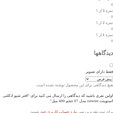
0
نمره
3
از 5
0
نمره
2
از 5
0
نمره
1
از 5
0
دیدگاهها
فقط دارای تصویر
هیچ دیدگاهی برای این محصول نوشته نشده است.
اولین نفری باشید که دیدگاهی را ارسال می کنید برای “افتر شیو ادکلنی
استوینت ostwint مدل 07 حجم 400 میل”
برای ثبت نقد و بررسی
وارد حساب کاربری خود
شوید.